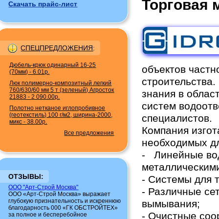
Торговая 
Скачать прайс-лист
СПЕЦПРЕДЛОЖЕНИЯ
:
Дюбель-крюк одинарный 16-25
объектов частн
(70мм)
-
6.01р.
строительства. 
Люк полимерно-композитный легкий
760/630/60 мм 5 т (зеленый) Агросток
знания в облас
21883
-
2 090.00р.
систем водоотв
Полотно нетканое иглопробивное
(геотекстиль) 100 г/м2, ширина-2000,
специалистов.
микс
-
38.00р.
Компания изгот
Все предложения
необходимых дл
- Линейные вод
металлическим
ОТЗЫВЫ:
- Системы для 
ООО "Арт-Строй Москва"
- Различные се
ООО «Арт-Строй Москва» выражает
глубокую признательность и искреннюю
вымывания;
благодарность 000 «ГК ОБСТРОЙТЕХ»
- Очистные соо
за полное и бесперебойное