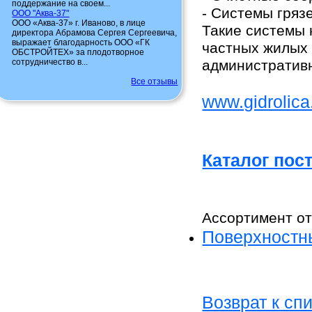
поддержание на своем...
- Системы гряз
ООО "Аква-37"
ООО «Аква-37» г. Иваново, в лице
Такие системы 
директора Абрамова Сергея Сергеевича,
выражает благодарность ООО «ГК
частных жилых 
ОБСТРОЙТЕХ» за плодотворное
сотрудничество в...
административн
Все отзывы
www.gidrolica
Каталог пос
Ассортимент от
Поверхностн
Возврат к сп